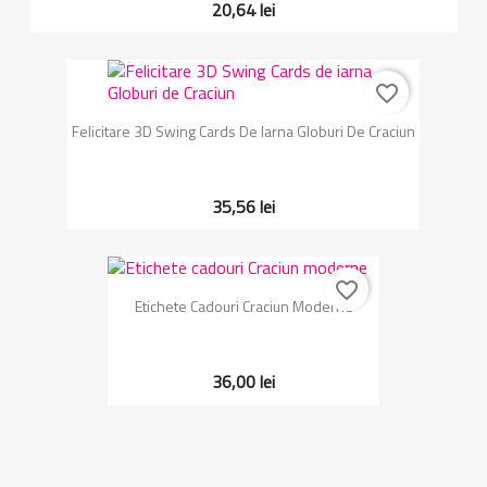
20,64 lei
favorite_border
Felicitare 3D Swing Cards De Iarna Globuri De Craciun
35,56 lei
favorite_border
Etichete Cadouri Craciun Moderne
36,00 lei