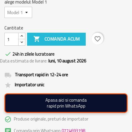
alege modelul: Model 1
Cantitate

COMANDA ACUM
favorite_border

24h in zilele lucratoare
Data estimata de livrare:
luni, 10 august 2026
Transport rapid in 12-24 ore
local_shipping
Importator unic
grade
Apasa aici si comanda
rapid prin WhatsApp
Produse originale, preturi de importator
check_circle_outline
Comanda prin Whatsapp
0774693198
chat