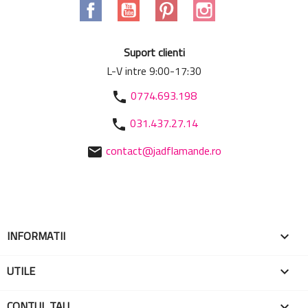
Facebook
YouTube
Pinterest
Instagram
Suport clienti
L-V intre 9:00-17:30
0774.693.198
phone
031.437.27.14
phone
contact@jadflamande.ro
mail
INFORMATII

UTILE

CONTUL TAU
