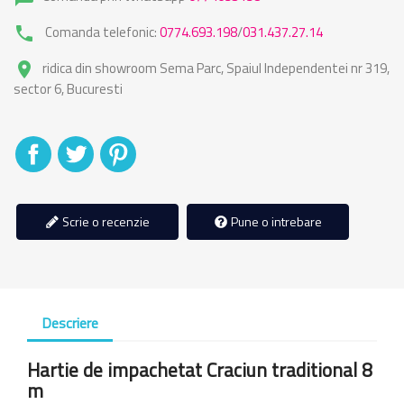
Comanda telefonic:
0774.693.198
/
031.437.27.14
phone
ridica din showroom Sema Parc, Spaiul Independentei nr 319,
place
sector 6, Bucuresti
Distribuiti
Tweet
Pinterest
Scrie o recenzie
Pune o intrebare
Descriere
Hartie de impachetat Craciun traditional 8
m