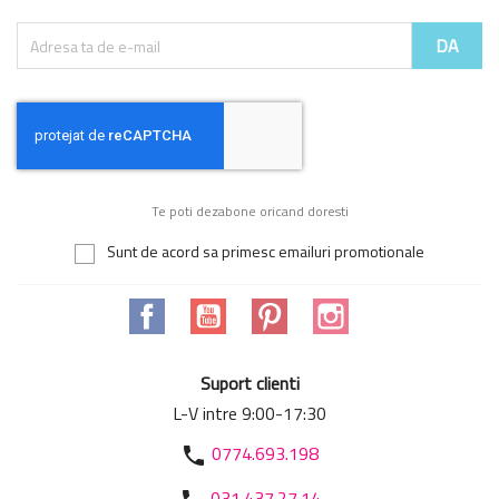
Te poti dezabone oricand doresti
Sunt de acord sa primesc emailuri promotionale
Facebook
YouTube
Pinterest
Instagram
Suport clienti
L-V intre 9:00-17:30
0774.693.198
phone
031.437.27.14