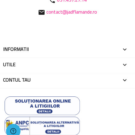
phone
contact@jadflamande.ro
mail
INFORMATII

UTILE

CONTUL TAU
