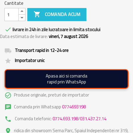
Cantitate

COMANDA ACUM

livrare in 24h in zile lucratoare in limita stocului
Data estimata de livrare:
vineri, 7 august 2026
Transport rapid in 12-24 ore
local_shipping
Importator unic
grade
Apasa aici si comanda
rapid prin WhatsApp
Produse originale, preturi de importator
check_circle_outline
Comanda prin Whatsapp
0774693198
chat
Comanda telefonic:
0774.693.198
/
031.437.27.14
phone
ridica din showroom Sema Parc, Spaiul Independentei nr 319,
place