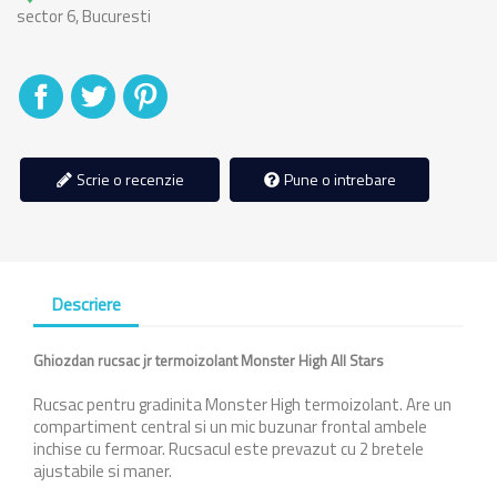
sector 6, Bucuresti
Distribuiti
Tweet
Pinterest
Scrie o recenzie
Pune o intrebare
Descriere
Ghiozdan rucsac jr termoizolant Monster High All Stars
Rucsac pentru gradinita Monster High termoizolant. Are un
compartiment central si un mic buzunar frontal ambele
inchise cu fermoar. Rucsacul este prevazut cu 2 bretele
ajustabile si maner.