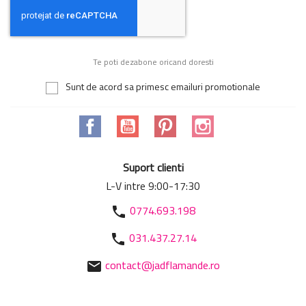
Te poti dezabone oricand doresti
Sunt de acord sa primesc emailuri promotionale
Facebook
YouTube
Pinterest
Instagram
Suport clienti
L-V intre 9:00-17:30
0774.693.198
phone
031.437.27.14
phone
contact@jadflamande.ro
mail