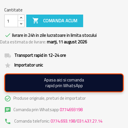
Cantitate

COMANDA ACUM

livrare in 24h in zile lucratoare in limita stocului
Data estimata de livrare:
marți, 11 august 2026
Transport rapid in 12-24 ore
local_shipping
Importator unic
grade
Apasa aici si comanda
rapid prin WhatsApp
Produse originale, preturi de importator
check_circle_outline
Comanda prin Whatsapp
0774693198
chat
Comanda telefonic:
0774.693.198
/
031.437.27.14
phone