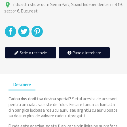
ridica din showroom Sema Parc, Spaiul Independentei nr 319,
place
sector 6, Bucuresti
Distribuiti
Tweet
Pinterest
Scrie o recenzie
Pune o intrebare
Descriere
Cadou dvs doriti sa devina special?
Setul acesta de accesorii
pentru ambalat va este de folos. Fiecare funda carliontata
din panglica lucioasa rosu cu auriu sau argintiu cu auriu poate
sa dea un plus de valoare cadoului pregatit.
Funda este adeziva poate fi aplicata prin lipire pe suprafata