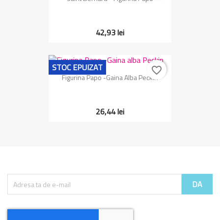
42,93 lei
STOC EPUIZAT
favorite_border
Figurina Papo -Gaina Alba Peckin
26,44 lei