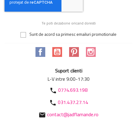
Te poti dezabone oricand doresti
Sunt de acord sa primesc emailuri promotionale
Facebook
YouTube
Pinterest
Instagram
Suport clienti
L-V intre 9:00-17:30
0774.693.198
phone
031.437.27.14
phone
contact@jadflamande.ro
mail