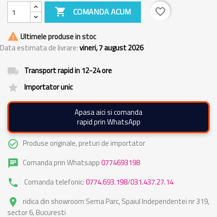

COMANDA ACUM
favorite_border

Ultimele produse in stoc
Data estimata de livrare:
vineri, 7 august 2026
Transport rapid in 12-24 ore
local_shipping
Importator unic
grade
Apasa aici si comanda
rapid prin WhatsApp
Produse originale, preturi de importator
check_circle_outline
Comanda prin Whatsapp
0774693198
chat
Comanda telefonic:
0774.693.198
/
031.437.27.14
phone
ridica din showroom Sema Parc, Spaiul Independentei nr 319,
place
sector 6, Bucuresti