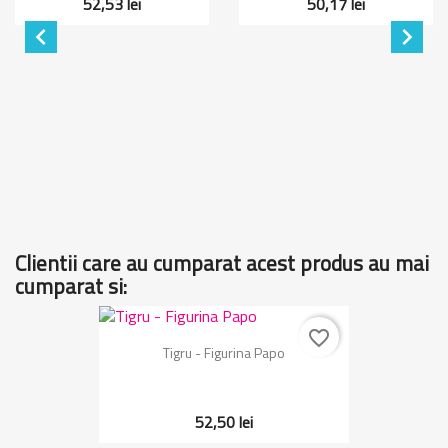
52,53 lei
50,17 lei


Clientii care au cumparat acest produs au mai
cumparat si:
favorite_border
Tigru - Figurina Papo
52,50 lei