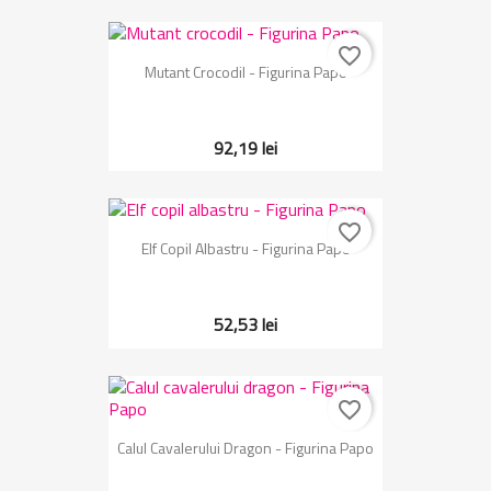
favorite_border
Mutant Crocodil - Figurina Papo
92,19 lei
favorite_border
Elf Copil Albastru - Figurina Papo
52,53 lei
favorite_border
Calul Cavalerului Dragon - Figurina Papo