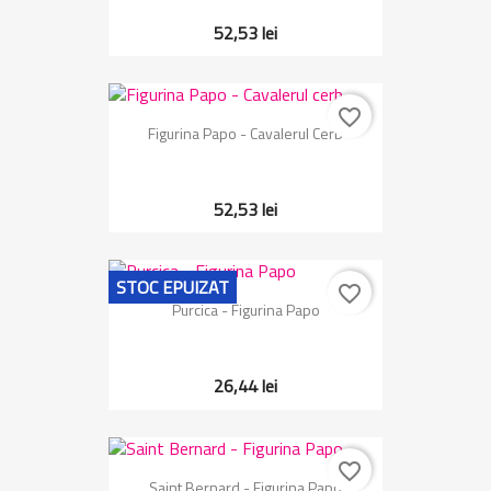
52,53 lei
favorite_border
Figurina Papo - Cavalerul Cerb
52,53 lei
STOC EPUIZAT
favorite_border
Purcica - Figurina Papo
26,44 lei
favorite_border
Saint Bernard - Figurina Papo