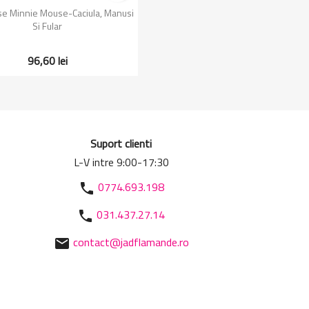
Vizualizare rapida

se Minnie Mouse-Caciula, Manusi
Si Fular
96,60 lei
Suport clienti
L-V intre 9:00-17:30
0774.693.198
phone
031.437.27.14
phone
contact@jadflamande.ro
mail