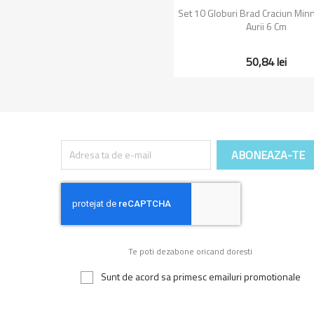
Vizualizare rapid

Set 10 Globuri Brad Craciun Mi
Aurii 6 Cm
50,84 lei
Te poti dezabone oricand doresti
Sunt de acord sa primesc emailuri promotionale