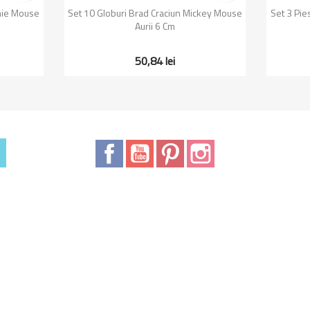
a
Vizualizare rapida

nnie Mouse
Set 10 Globuri Brad Craciun Mickey Mouse
Set 3 Pie
Aurii 6 Cm
50,84 lei
Facebook
YouTube
Pinterest
Instagram