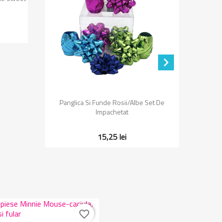

Vizualizare rapida

Panglica Si Funde Rosii/albe Set De
Palar
Impachetat
15,25 lei
favorite_border