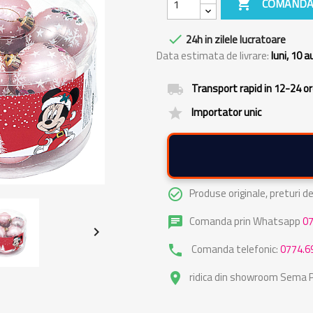

COMANDA

24h in zilele lucratoare
Data estimata de livrare:
luni, 10 
Transport rapid in 12-24 o
local_shipping
Importator unic
grade
Produse originale, preturi 
check_circle_outline
Comanda prin Whatsapp
0
chat

Comanda telefonic:
0774.6
phone
ridica din showroom Sema Pa
place