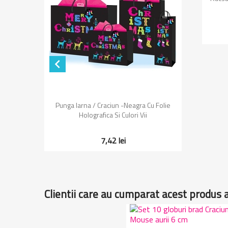

Vizualizare rapida

Punga Iarna / Craciun -neagra Cu Folie
Holografica Si Culori Vii
7,42 lei
Clientii care au cumparat acest produs 