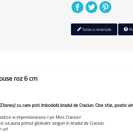
Distribuiti
Tweet
Pinterest
Scrie o recenzie
Pu
Mouse roz 6 cm
Disney) cu care poti imbodobi bradul de Craciun. Cine stie, poate v
atice si impresioneaza-l pe Mos Craciun!
si sa puna primul globulet singuri in bradul de Craciun.
 srl