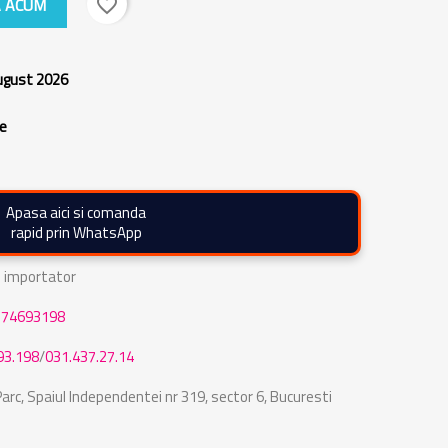
 ACUM
favorite_border
august 2026
re
Apasa aici si comanda
rapid prin WhatsApp
de importator
774693198
93.198
/
031.437.27.14
rc, Spaiul Independentei nr 319, sector 6, Bucuresti