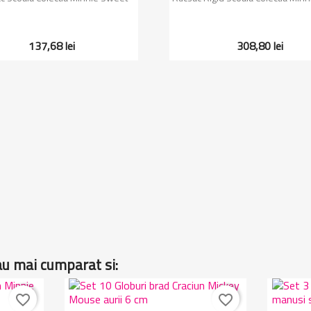
137,68 lei
308,80 lei
au mai cumparat si:
favorite_border
favorite_border