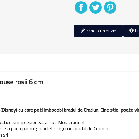
Distribuiti
Tweet
Pinterest
Scrie o recenzie
Pu
ouse rosii 6 cm
Disney) cu care poti imbodobi bradul de Craciun. Cine stie, poate v
atice si impresioneaza-l pe Mos Craciun!
si sa puna primul globulet singuri in bradul de Craciun.
 srl