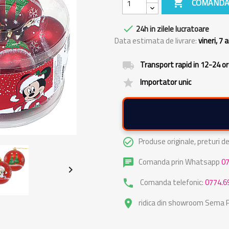

COMANDA

24h in zilele lucratoare
Data estimata de livrare:
vineri, 7
Transport rapid in 12-24 o
local_shipping
Importator unic
grade
Produse originale, preturi 
check_circle_outline
Comanda prin Whatsapp
0
chat

Comanda telefonic:
0774.6
phone
ridica din showroom Sema Pa
place