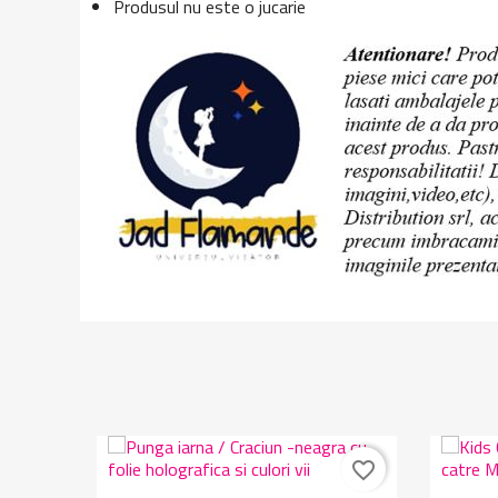
Produsul nu este o jucarie
favorite_border
favorite_border