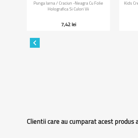
Vizualizare rapida

nie Mouse
Punga Iarna / Craciun -neagra Cu Folie
Kids Cr
Holografica Si Culori Vii
7,42 lei

Clientii care au cumparat acest produs 