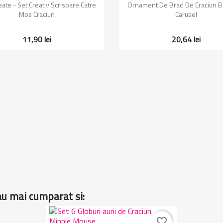
Vizualizare rapida
Vizualizare rapida


eate - Set Creativ Scrisoare Catre
Ornament De Brad De Craciun B
Mos Craciun
Carusel
11,90 lei
20,64 lei
au mai cumparat si:
favorite_border