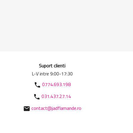
Suport clienti
L-V intre 9:00-17:30
0774.693.198
phone
031.437.27.14
phone
contact@jadflamande.ro
mail