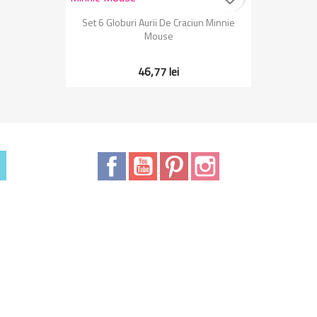
Vizualizare rapida

Set 6 Globuri Aurii De Craciun Minnie
Mouse
46,77 lei
Facebook
YouTube
Pinterest
Instagram