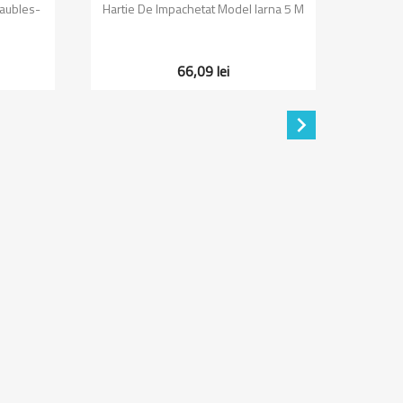
Vizualizare rapida

aubles-
Hartie De Impachetat Model Iarna 5 M
Harti
66,09 lei
