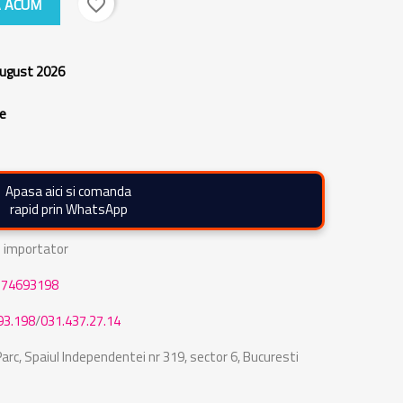
 ACUM
favorite_border
 august 2026
re
Apasa aici si comanda
rapid prin WhatsApp
de importator
774693198
93.198
/
031.437.27.14
rc, Spaiul Independentei nr 319, sector 6, Bucuresti