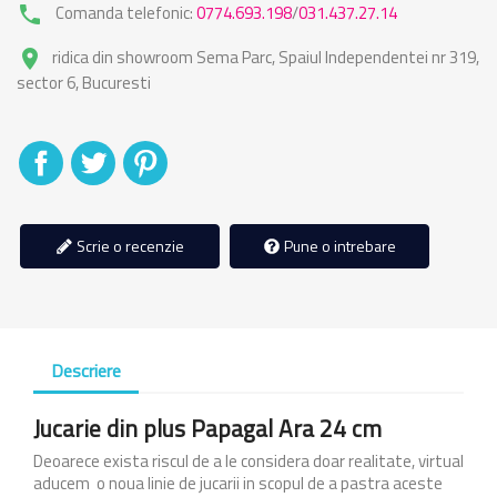
Comanda telefonic:
0774.693.198
/
031.437.27.14
phone
ridica din showroom Sema Parc, Spaiul Independentei nr 319,
place
sector 6, Bucuresti
Distribuiti
Tweet
Pinterest
Scrie o recenzie
Pune o intrebare
Descriere
Jucarie din plus Papagal Ara 24 cm
Deoarece exista riscul de a le considera doar realitate, virtual
aducem o noua linie de jucarii in scopul de a pastra aceste