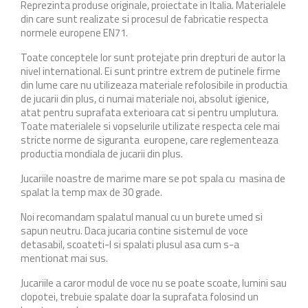
Reprezinta produse originale, proiectate in Italia. Materialele
din care sunt realizate si procesul de fabricatie respecta
normele europene EN71.
Toate conceptele lor sunt protejate prin drepturi de autor la
nivel international. Ei sunt printre extrem de putinele firme
din lume care nu utilizeaza materiale refolosibile in productia
de jucarii din plus, ci numai materiale noi, absolut igienice,
atat pentru suprafata exterioara cat si pentru umplutura.
Toate materialele si vopselurile utilizate respecta cele mai
stricte norme de siguranta europene, care reglementeaza
productia mondiala de jucarii din plus.
Jucariile noastre de marime mare se pot spala cu masina de
spalat la temp max de 30 grade.
Noi recomandam spalatul manual cu un burete umed si
sapun neutru. Daca jucaria contine sistemul de voce
detasabil, scoateti-l si spalati plusul asa cum s-a
mentionat mai sus.
Jucariile a caror modul de voce nu se poate scoate, lumini sau
clopotei, trebuie spalate doar la suprafata folosind un