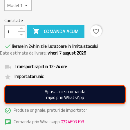
Cantitate

COMANDA ACUM
favorite_border

livrare in 24h in zile lucratoare in limita stocului
Data estimata de livrare:
vineri, 7 august 2026
Transport rapid in 12-24 ore
local_shipping
Importator unic
grade
Apasa aici si comanda
rapid prin WhatsApp
Produse originale, preturi de importator
check_circle_outline
Comanda prin Whatsapp
0774693198
chat