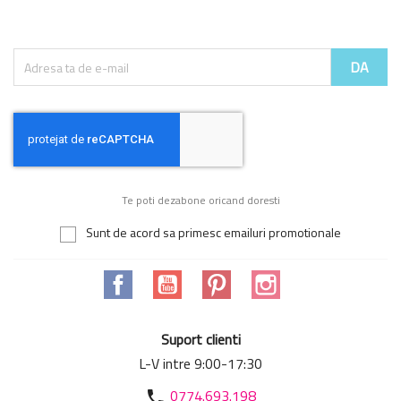
Te poti dezabone oricand doresti
Sunt de acord sa primesc emailuri promotionale
Facebook
YouTube
Pinterest
Instagram
Suport clienti
L-V intre 9:00-17:30
0774.693.198
phone