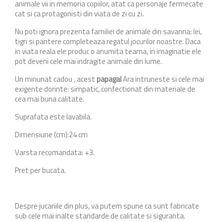
animale vii in memoria copiilor, atat ca personaje fermecate
cat si ca protagonisti din viata de zi cu zi.
Nu poti ignora prezenta familiei de animale din savanna: lei,
tigri si pantere completeaza regatul jocurilor noastre. Daca
in viata reala ele produc o anumita teama, in imaginatie ele
pot deveni cele mai indragite animale din lume.
Un minunat cadou , acest
papagal
Ara intruneste si cele mai
exigente dorinte: simpatic, confectionat din materiale de
cea mai buna calitate.
Suprafata este lavabila.
Dimensiune (cm):24 cm
Varsta recomandata: +3.
Pret per bucata.
Despre jucariile din plus, va putem spune ca sunt fabricate
sub cele mai inalte standarde de calitate si siguranta.