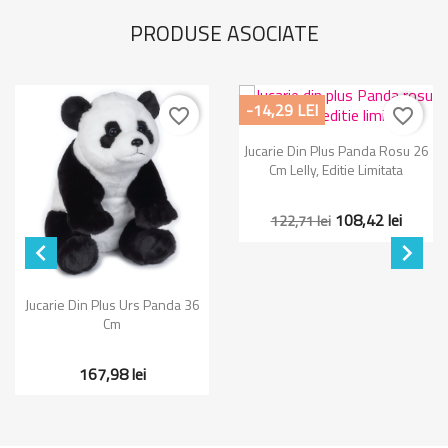
PRODUSE ASOCIATE
-14,29 LEI
favorite_border
favorite_border
Jucarie Din Plus Panda Rosu 26
Cm Lelly, Editie Limitata
108,42 lei
122,71 lei


Jucarie Din Plus Urs Panda 36
Cm
167,98 lei