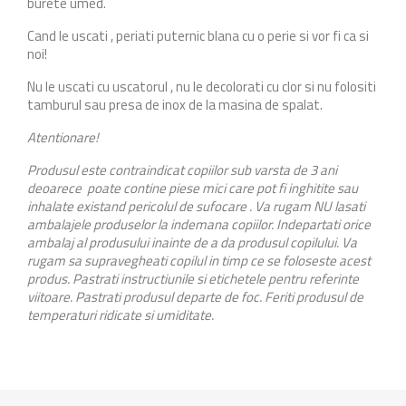
burete umed.
Cand le uscati , periati puternic blana cu o perie si vor fi ca si
noi!
Nu le uscati cu uscatorul , nu le decolorati cu clor si nu folositi
tamburul sau presa de inox de la masina de spalat.
Atentionare!
Produsul este contraindicat copiilor sub varsta de 3 ani
deoarece poate contine piese mici care pot fi inghitite sau
inhalate existand pericolul de sufocare . Va rugam NU lasati
ambalajele produselor la indemana copiilor. Indepartati orice
ambalaj al produsului inainte de a da produsul copilului. Va
rugam sa supravegheati copilul in timp ce se foloseste acest
produs. Pastrati instructiunile si etichetele pentru referinte
viitoare. Pastrati produsul departe de foc. Feriti produsul de
temperaturi ridicate si umiditate.