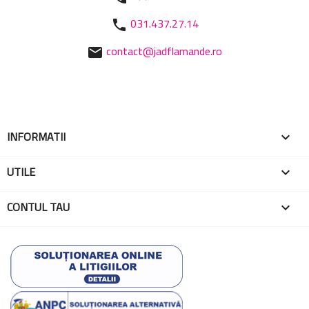
031.437.27.14
phone
contact@jadflamande.ro
mail
INFORMATII

UTILE

CONTUL TAU
